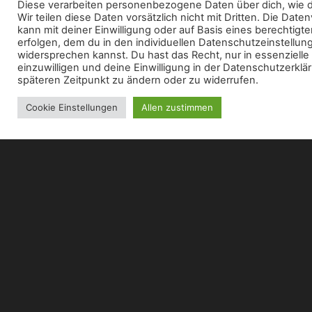
Diese verarbeiten personenbezogene Daten über dich, wie d
Wir teilen diese Daten vorsätzlich nicht mit Dritten. Die Date
kann mit deiner Einwilligung oder auf Basis eines berechtigt
erfolgen, dem du in den individuellen Datenschutzeinstellun
widersprechen kannst. Du hast das Recht, nur in essenzielle
einzuwilligen und deine Einwilligung in der Datenschutzerkl
späteren Zeitpunkt zu ändern oder zu widerrufen.
Cookie Einstellungen
Allen zustimmen
+++ GANZ WICHTIG +++
Wenn Ihr euch nicht sicher seid was ihr buchen sollt,
RUFT AN/SCHREIBT UNS! Wenn Ihr nicht sicher seid
was ihr wollt, bucht einen BERATUNGSTERMIN!
Coloration